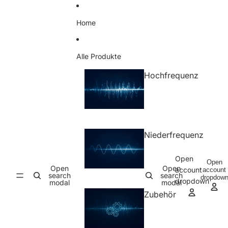
Skip to content
Home
Alle Produkte
Hochfrequenz
Niederfrequenz
Open
Open
Open
Open
account
account
search
search
dropdow
dropdown
modal
modal
Zubehör